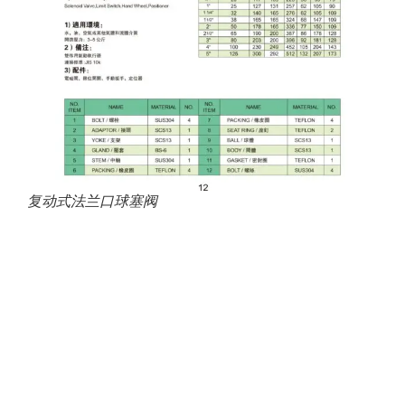
复动式法兰口球塞阀